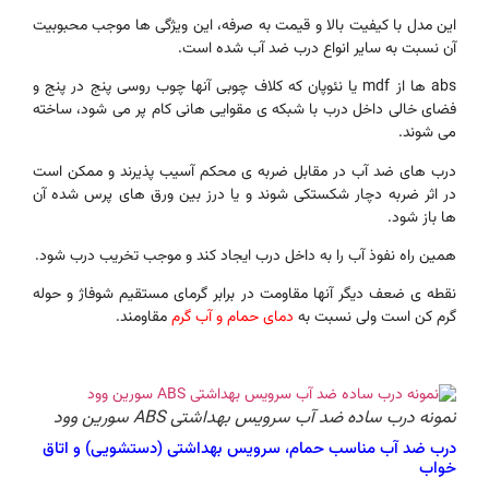
این مدل با کیفیت بالا و قیمت به صرفه، این ویژگی ها موجب محبوبیت
آن نسبت به سایر انواع درب ضد آب شده است.
abs ها از mdf یا نئوپان که کلاف چوبی آنها چوب روسی پنج در پنج و
فضای خالی داخل درب با شبکه ی مقوایی هانی کام پر می شود، ساخته
می شوند.
درب های ضد آب در مقابل ضربه ی محکم آسیب پذیرند و ممکن است
در اثر ضربه دچار شکستکی شوند و یا درز بین ورق های پرس شده آن
ها باز شود.
همین راه نفوذ آب را به داخل درب ایجاد کند و موجب تخریب درب شود.
نقطه ی ضعف دیگر آنها مقاومت در برابر گرمای مستقیم شوفاژ و حوله
گرم کن است ولی نسبت به
دمای حمام و آب گرم
مقاومند.
نمونه درب ساده ضد آب سرویس بهداشتی ABS سورین وود
درب ضد آب مناسب حمام، سرویس بهداشتی (دستشویی) و اتاق
خواب