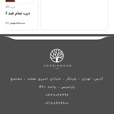
درب ABS (ضد آب)
درب تمام ضد آب ABS ماهگونی
00,000
8,200,000
تومان
آدرس: تهران ، چیتگر ، خیابان امیری صفت ، مجتمع
پارامیس ، واحد A20
09128047496
02188484600