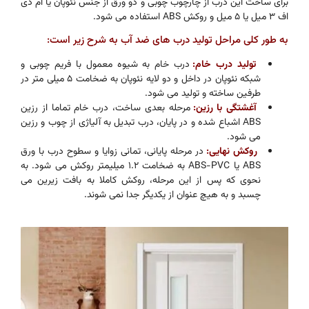
برای ساخت این درب از چارچوب چوبی و دو ورق از جنس نئوپان یا ام دی
اف ۳ میل یا ۵ میل و روکش ABS استفاده می شود.
به طور کلی مراحل تولید درب های ضد آب به شرح زیر است:
تولید درب خام
:
درب خام به شیوه معمول با فریم چوبی و
شبکه نئوپان در داخل و دو لایه نئوپان به ضخامت ۵ میلی متر در
طرفین ساخته و تولید می شود.
آغشتگی با رزین
:
مرحله بعدی ساخت، درب خام تماما از رزین
ABS اشباع شده و در پایان، درب تبدیل به آلیاژی از چوب و رزین
می شود.
روکش نهایی:
در مرحله پایانی، تمانی زوایا و سطوح درب با ورق
ABS یا ABS-PVC به ضخامت ۱.۲ میلیمتر روکش می شود. به
نحوی که پس از این مرحله، روکش کاملا به بافت زیرین می
چسبد و به هیچ عنوان از یکدیگر جدا نمی شوند.