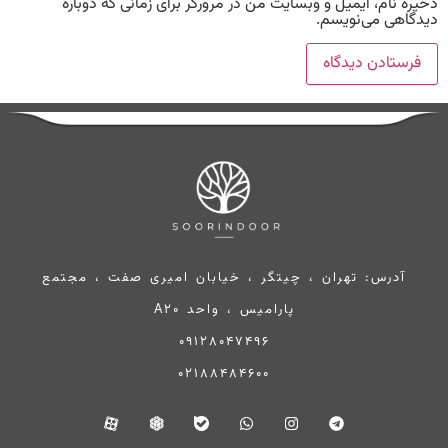
ذخیره نام، ایمیل و وبسایت من در مرورگر برای زمانی که دوباره
دیدگاهی می‌نویسم.
آدرس: تهران ، چیتگر ، خیابان امیری صفت ، مجتمع
پارامیس ، واحد A20
09128047496
02188484600