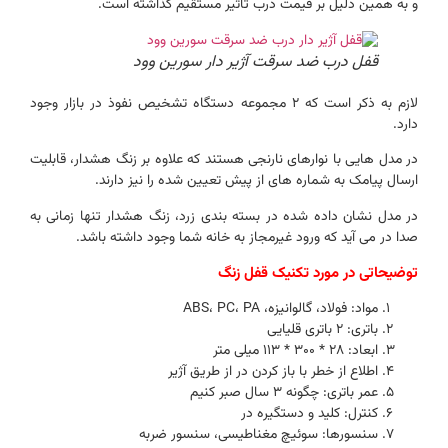
و به همین دلیل بر قیمت درب تاثیر مستقیم گذاشته است.
قفل درب ضد سرقت آژیر دار سورین وود
لازم به ذکر است که 2 مجموعه دستگاه تشخیص نفوذ در بازار وجود
دارد.
در مدل هایی با نوارهای نارنجی هستند که علاوه بر زنگ هشدار، قابلیت
ارسال پیامک به شماره های از پیش تعیین شده را نیز دارند.
در مدل نشان داده شده در بسته بندی زرد، زنگ هشدار تنها زمانی به
صدا در می آید که ورود غیرمجاز به خانه شما وجود داشته باشد.
توضیحاتی در مورد تکنیک قفل زنگ
مواد: فولاد، گالوانیزه، ABS، PC، PA
باتری: 2 باتری قلیایی
ابعاد: 28 * 300 * 113 میلی متر
اطلاع از خطر با باز کردن در از طریق آژیر
عمر باتری: چگونه 3 سال صبر کنیم
کنترل: کلید و دستگیره در
سنسورها: سوئیچ مغناطیسی، سنسور ضربه