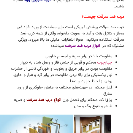
مدلهای مختلف درب ضد سرقت میپردازیم. با
گروه سورین وود
همراه
باشید.
درب ضد سرقت چیست؟
درب ضد سرقت پوشش فیزیکی است برای ممانعت از ورود افراد غیر
مجاز و کنترل رفت و آمد به صورت دلخواه، وقتی از کلمه
درب ضد
سرقت
استفاده میکنیم، اصولا انتظارات امنیتی ما بالا میرود. ویژگی‌
مشترک که در
انواع درب ضد سرقت
میباشد:
مقاومت بالا در برابر ضربه و اجسام خارجی
چهارچوب
محکم و قویی از جنس فلز و وصل شده به دیوار
مقاومت بودن در برابر حریق و رطوبت و خوردگی ناشی از حشرات
نوار پلاستیکی برای بالا بردن مقاومت در برابر گرد و غبار و عایق
بودن از لحاظ حرارت و صدا
قفل محکم در جهت‌های مختلف به منظور جلوگیری از ورود
سارق
یراق‌آلات محکم برای تحمل وزن
انواع درب ضد سرقت
و ضربه
ظاهر و تنوع رنگ و مدل