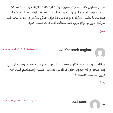
سلام ممنون که از سایت سورن وود تولید کننده انواع درب ضد سرقت
بازدید نموده ایید ما بهترین درب های ضد سرقت تولید میکنیم شما
میتونید با بخش مشاوره و فروش ما برای اطلاع بیشتر در مورد درب ضد
سرقت لابی و انواع درب ضد سرقت اطلاعات کسب کنید
پاسخ
اردیبهشت 12, 1403 در 8:07 ق.ظ
Khatereh asghari
گفت:
مطالب درب ضدسرقتتون بسیار عالی بود ،من درب ضد سرقت برای باغ
ویلا میخوام که حدودا جای مرطوبی هست ،میشه راهنماییم کنید چه
دربی مناسب هست ؟
پاسخ
اردیبهشت 12, 1403 در 8:40 ق.ظ
soori
گفت: