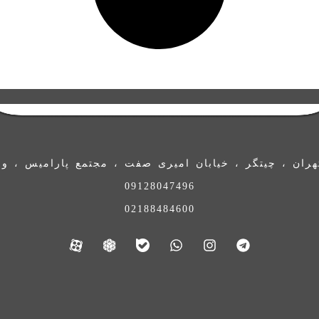
ران ، چیتگر ، خیابان امیری صفت ، مجتمع پارامیس ، واحد 
09128047496
02188484600