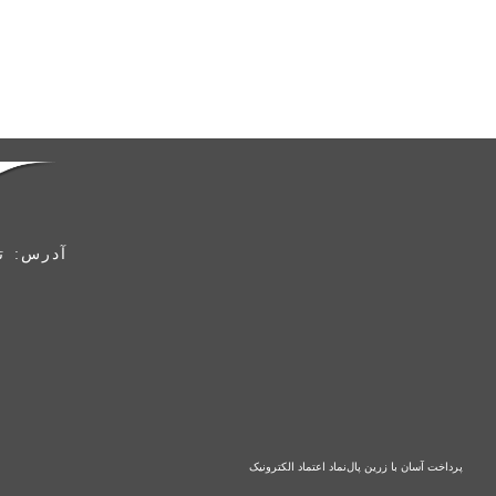
آدرس: ته
پرداخت آسان با زرین پال
نماد اعتماد الکترونیک