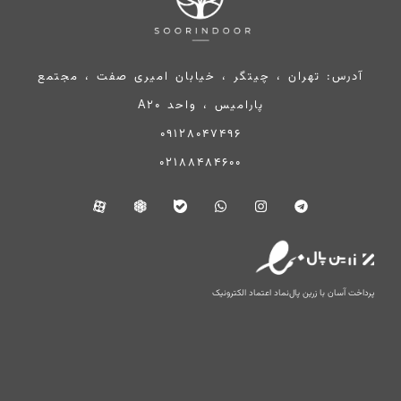
آدرس: تهران ، چیتگر ، خیابان امیری صفت ، مجتمع
پارامیس ، واحد A20
09128047496
02188484600
پرداخت آسان با زرین پال
نماد اعتماد الکترونیک