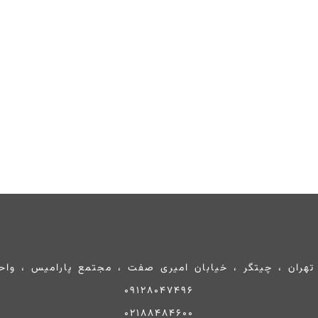
تهران ، چیتگر ، خیابان امیری صفت ، مجتمع پارامیس ، واحد 0
09128047496
02188484600