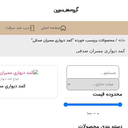
گروه صنعتی سورین
صفحه اصلی
درب ضد سرقت
خانه
/ محصولات برچسب خورده “کمد دیواری ممبران صدفی”
کمد دیواری ممبران صدفی
انواع کمد دیوار
کمد دیواری مم
محدوده قیمت
100
—
0
دسته بندی محصولات