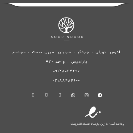
آدرس: تهران ، چیتگر ، خیابان امیری صفت ، مجتمع
پارامیس ، واحد A20
09128047496
02188484600
پرداخت آسان با زرین پال
نماد اعتماد الکترونیک