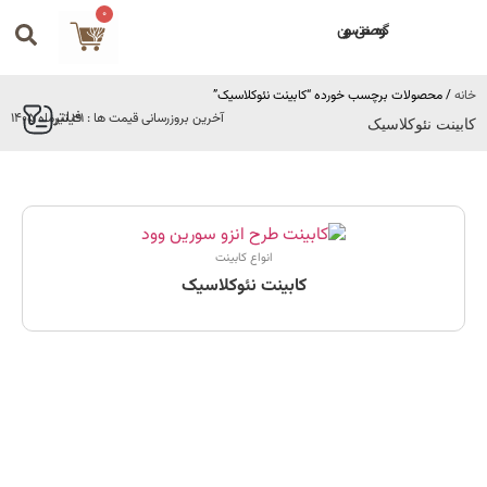
0
گروه صنعتی سورین
خانه
/ محصولات برچسب خورده “کابینت نئوکلاسیک”
فیلتر
آخرین بروزرسانی قیمت ها : 31 تیرماه 1405
کابینت نئوکلاسیک
انواع کابینت
کابینت نئوکلاسیک