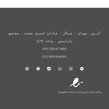
آدرس: تهران ، چیتگر ، خیابان امیری صفت ، مجتمع
پارامیس ، واحد A20
09128047496
02188484600
پرداخت آسان با زرین پال
نماد اعتماد الکترونیک