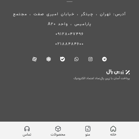
آدرس: تهران ، چیتگر ، خیابان امیری صفت ، مجتمع
پارامیس ، واحد A20
09128047496
02188484600
پرداخت آسان با زرین پال
نماد اعتماد الکترونیک
خانه
منو
محصولات
تماس