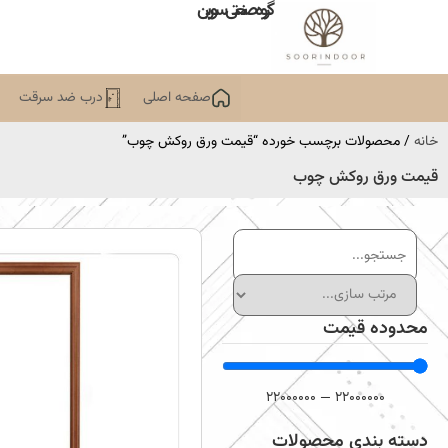
گروه صنعتی سورین
صفحه اصلی
درب ضد سرقت
خانه
/ محصولات برچسب خورده “قیمت ورق روکش چوب”
قیمت ورق روکش چوب
محدوده قیمت
22000000
—
22000000
دسته بندی محصولات