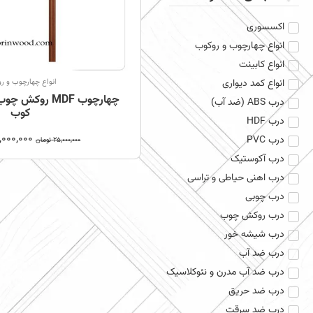
اکسسوری
انواع چهارچوب و روکوب
انواع کابینت
انواع کمد دیواری
انواع چهارچوب و ر
چهارچوب MDF رو
درب ABS (ضد آب)
کوب
درب HDF
,000,000
درب PVC
25,000,000
تومان
درب آکوستیک
درب اهنی حیاطی و تراسی
درب چوبی
درب روکش چوب
درب شیشه خور
درب ضد آب
درب ضد آب مدرن و نئوکلاسیک
درب ضد حریق
درب ضد سرقت