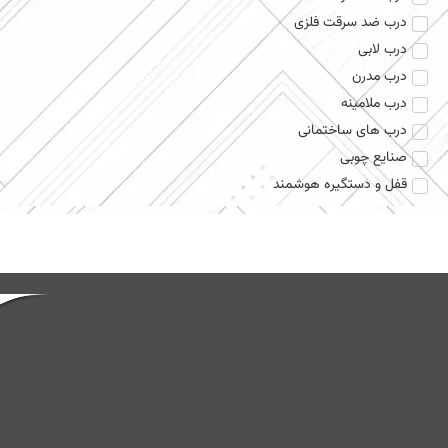
درب ضد سرقت فلزی
درب لابی
درب مدرن
درب ملامینه
درب های ساختمانی
صنایع چوبی
قفل و دستگیره هوشمند