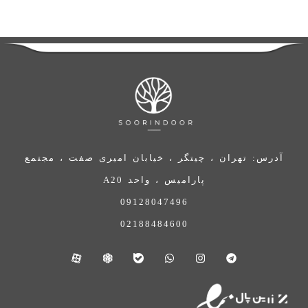
آدرس: تهران ، چیتگر ، خیابان امیری صفت ، مجتمع
پارامیس ، واحد A20
09128047496
02188484600