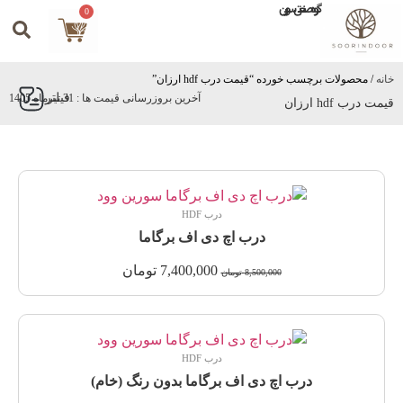
گروه صنعتی سورین
0
خانه
/ محصولات برچسب خورده “قیمت درب hdf ارزان”
فیلتر
آخرین بروزرسانی قیمت ها : 31 تیرماه 1405
قیمت درب hdf ارزان
درب HDF
درب اچ دی اف برگاما
7,400,000
تومان
8,500,000
تومان
درب HDF
درب اچ دی اف برگاما بدون رنگ (خام)