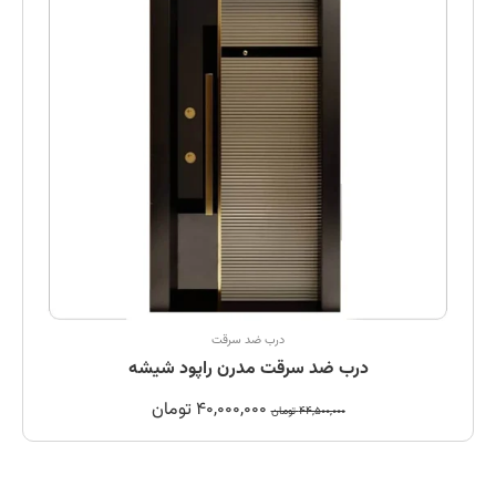
درب ضد سرقت
درب ضد سرقت مدرن راپود شیشه
40,000,000
تومان
44,500,000
تومان