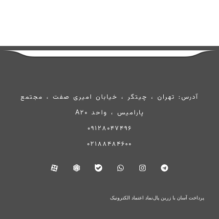
آدرس: تهران ، چیتگر ، خیابان امیری صفت ، مجتمع
پارامیس ، واحد A20
09128047496
02188484600
پرداخت آسان با زرین پال
نماد اعتماد الکترونیک