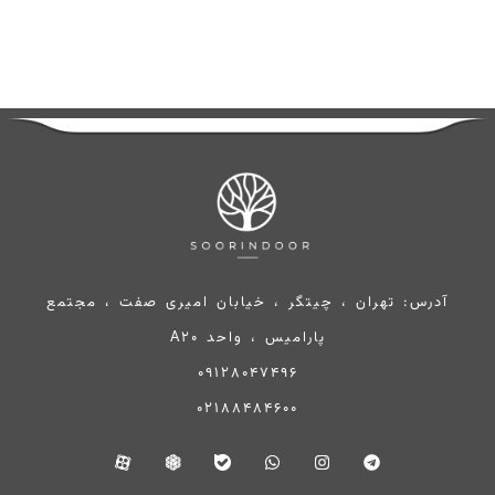
آدرس: تهران ، چیتگر ، خیابان امیری صفت ، مجتمع
پارامیس ، واحد A20
09128047496
02188484600