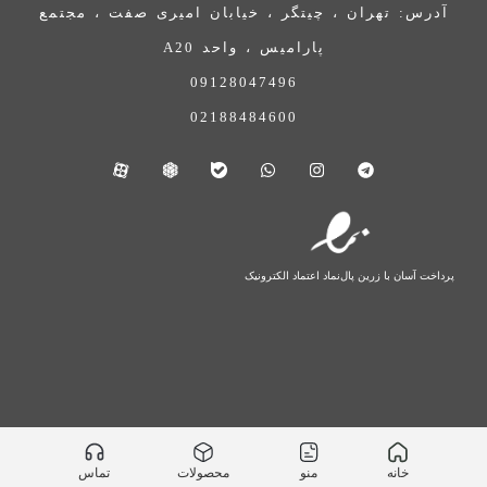
آدرس: تهران ، چیتگر ، خیابان امیری صفت ، مجتمع
پارامیس ، واحد A20
09128047496
02188484600
پرداخت آسان با زرین پال
نماد اعتماد الکترونیک
خانه
منو
محصولات
تماس