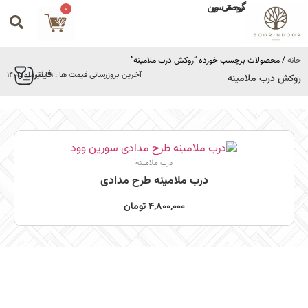
گروه صنعتی سورین
0
خانه
/ محصولات برچسب خورده “روکش درب ملامینه”
فیلتر
آخرین بروزرسانی قیمت ها : 31 تیرماه 1405
روکش درب ملامینه
درب ملامینه
درب ملامینه طرح مدادی
4,800,000
تومان