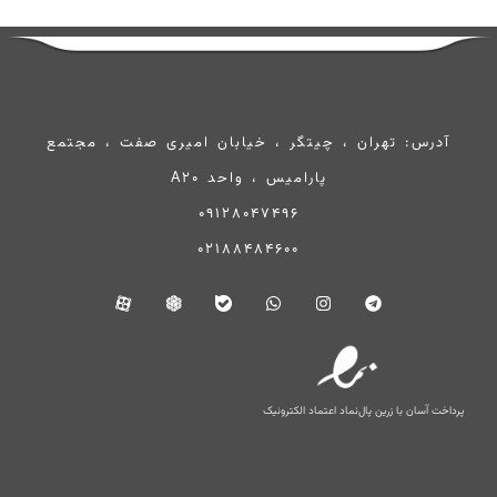
آدرس: تهران ، چیتگر ، خیابان امیری صفت ، مجتمع
پارامیس ، واحد A20
09128047496
02188484600
پرداخت آسان با زرین پال
نماد اعتماد الکترونیک