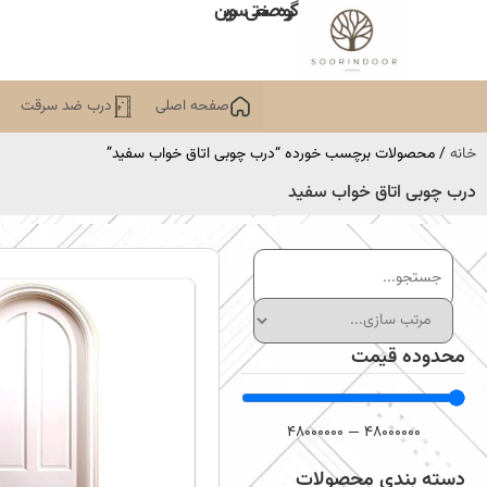
گروه صنعتی سورین
صفحه اصلی
درب ضد سرقت
خانه
/ محصولات برچسب خورده “درب چوبی اتاق خواب سفید”
درب چوبی اتاق خواب سفید
محدوده قیمت
48000000
—
48000000
دسته بندی محصولات