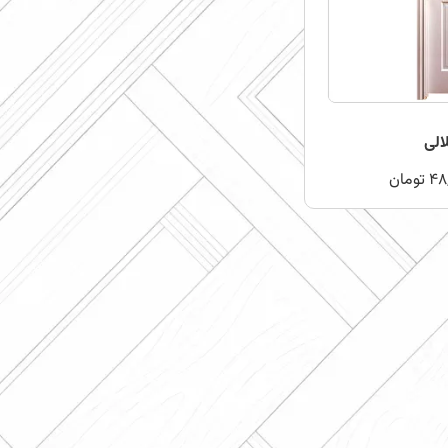
الی
48
تومان