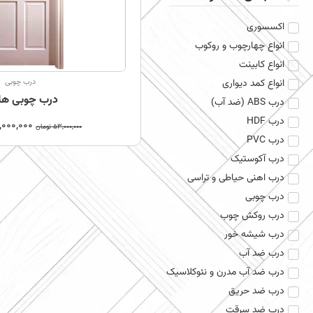
اکسسوری
انواع چهارچوب و روکوب
انواع کابینت
انواع کمد دیواری
درب چوبی
درب چوبی هل
درب ABS (ضد آب)
درب HDF
,000,000
53,000,000
تومان
درب PVC
درب آکوستیک
درب اهنی حیاطی و تراسی
درب چوبی
درب روکش چوب
درب شیشه خور
درب ضد آب
درب ضد آب مدرن و نئوکلاسیک
درب ضد حریق
درب ضد سرقت