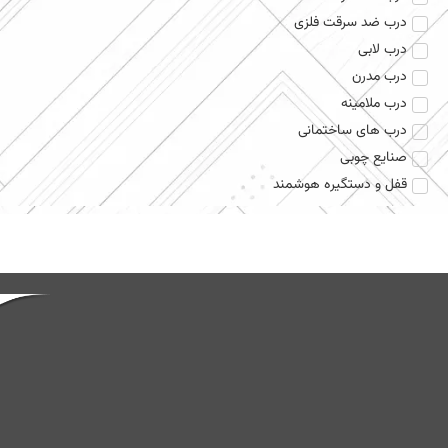
درب ضد سرقت فلزی
درب لابی
درب مدرن
درب ملامینه
درب های ساختمانی
صنایع چوبی
قفل و دستگیره هوشمند