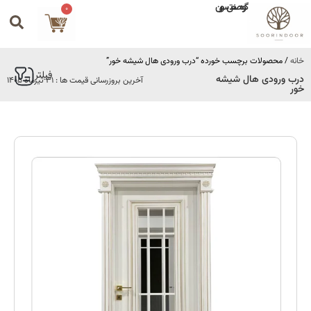
گروه صنعتی سورین
0
خانه
/ محصولات برچسب خورده “درب ورودی هال شیشه خور”
فیلتر
درب ورودی هال شیشه
آخرین بروزرسانی قیمت ها : 31 تیرماه 1405
خور