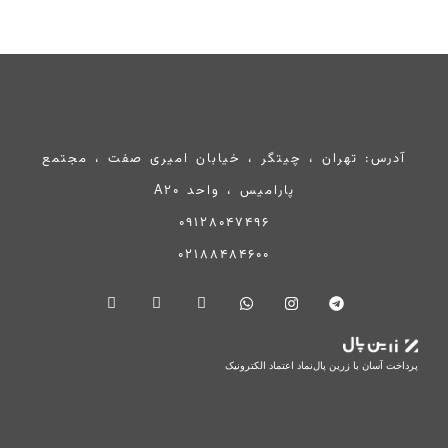
آدرس: تهران ، چیتگر ، خیابان امیری صفت ، مجتمع
پارامیس ، واحد A20
09128047496
02188484600
پرداخت آسان با زرین پال
نماد اعتماد الکترونیک