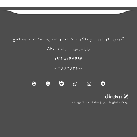
آدرس: تهران ، چیتگر ، خیابان امیری صفت ، مجتمع
پارامیس ، واحد A20
09128047496
02188484600
پرداخت آسان با زرین پال
نماد اعتماد الکترونیک