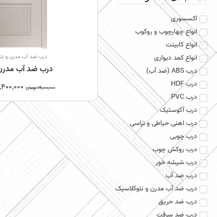
اکسسوری
انواع چهارچوب و روکوب
انواع کابینت
انواع کمد دیواری
درب ضد آب مدرن و نئ
درب ضد آب مدرن ک
درب ABS (ضد آب)
درب HDF
,400,000
19,000,000
تومان
درب PVC
درب آکوستیک
درب اهنی حیاطی و تراسی
درب چوبی
درب روکش چوب
درب شیشه خور
درب ضد آب
درب ضد آب مدرن و نئوکلاسیک
درب ضد حریق
درب ضد سرقت