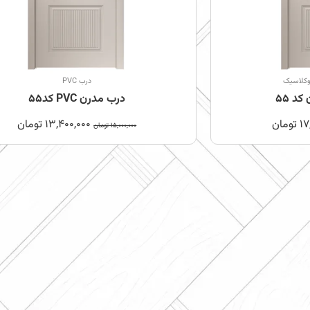
وکلاسیک
درب PVC
د 55
درب مدرن PVC کد55
17
تومان
13,400,000
تومان
15,000,000
تومان