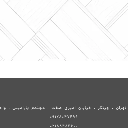
تهران ، چیتگر ، خیابان امیری صفت ، مجتمع پارامیس ، واحد 0
09128047496
02188484600