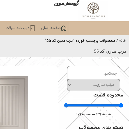
گروه صنعتی سورین
صفحه اصلی
درب ضد سرقت
خانه
/ محصولات برچسب خورده “درب مدرن کد 55”
درب مدرن کد 55
محدوده قیمت
17400000
—
13400000
دسته بندی محصولات