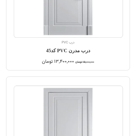
درب PVC
درب مدرن PVC کد45
13,400,000
تومان
15,000,000
تومان