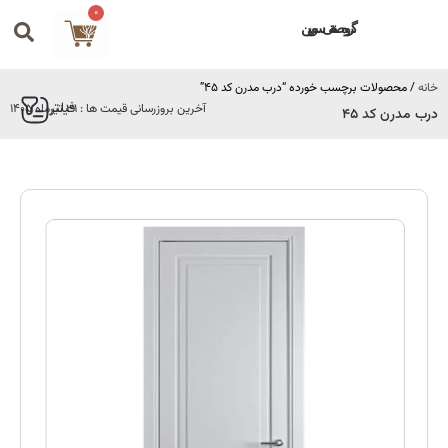
0
گروه صنعتی سورین
خانه
/ محصولات برچسب خورده “درب مدرن کد 45”
فیلتر
آخرین بروزرسانی قیمت ها : 31 تیرماه 1405
درب مدرن کد 45