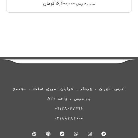
16,400,000
تومان
18,000,000
تومان
آدرس: تهران ، چیتگر ، خیابان امیری صفت ، مجتمع
پارامیس ، واحد A20
09128047496
02188484600