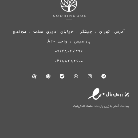
آدرس: تهران ، چیتگر ، خیابان امیری صفت ، مجتمع
پارامیس ، واحد A20
09128047496
02188484600
پرداخت آسان با زرین پال
نماد اعتماد الکترونیک