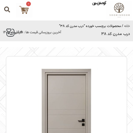
گروه صنعتی سورین
0
خانه
/ محصولات برچسب خورده “درب مدرن کد 38”
فیلتر
آخرین بروزرسانی قیمت ها : 31 تیرماه 1405
درب مدرن کد 38