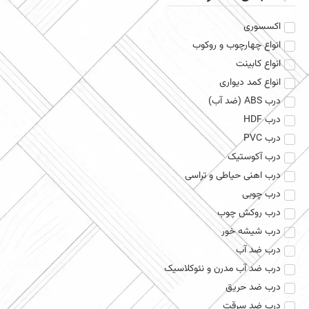
اکسسوری
انواع چهارچوب و روکوب
انواع کابینت
انواع کمد دیواری
درب ABS (ضد آب)
درب HDF
درب PVC
درب آکوستیک
درب اهنی حیاطی و تراسی
درب چوبی
درب روکش چوب
درب شیشه خور
درب ضد آب
درب ضد آب مدرن و نئوکلاسیک
درب ضد حریق
درب ضد سرقت