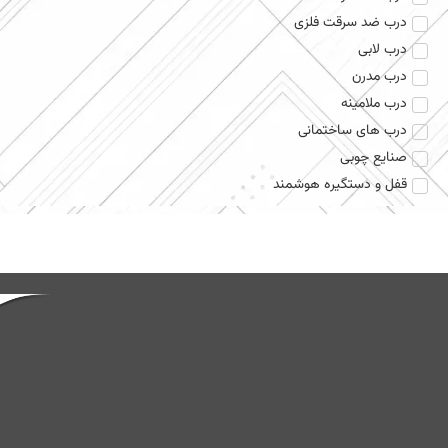
درب ضد سرقت فلزی
درب لابی
درب مدرن
درب ملامینه
درب های ساختمانی
صنایع چوبی
قفل و دستگیره هوشمند