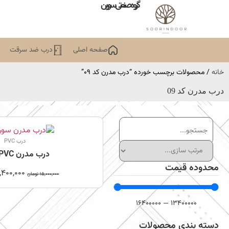
گروه صنعتی سورین
صفحه اصلی
درب ضد سرقت
خانه
/ محصولات برچسب خورده “درب مدرن کد 09”
درب مدرن کد 09
درب PVC
درب مدرن PVC کد09
محدوده قیمت
,400,000
15,000,000
تومان
16400000
—
13400000
دسته بندی محصولات