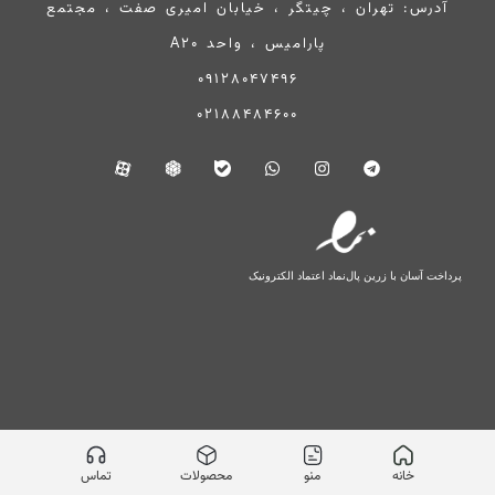
آدرس: تهران ، چیتگر ، خیابان امیری صفت ، مجتمع
پارامیس ، واحد A20
09128047496
02188484600
پرداخت آسان با زرین پال
نماد اعتماد الکترونیک
خانه
منو
محصولات
تماس