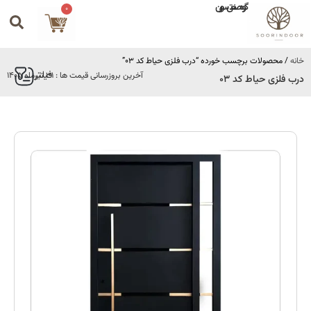
گروه صنعتی سورین
0
خانه
/ محصولات برچسب خورده “درب فلزی حیاط کد 03”
فیلتر
آخرین بروزرسانی قیمت ها : 31 تیرماه 1405
درب فلزی حیاط کد 03