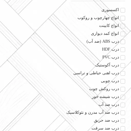
اکسسوری
انواع چهارچوب و روکوب
انواع کابینت
انواع کمد دیواری
درب ABS (ضد آب)
درب HDF
درب PVC
درب آکوستیک
درب اهنی حیاطی و تراسی
درب چوبی
درب روکش چوب
درب شیشه خور
درب ضد آب
درب ضد آب مدرن و نئوکلاسیک
درب ضد حریق
درب ضد سرقت