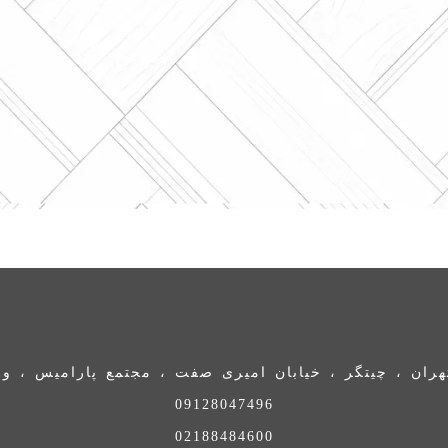
ران ، چیتگر ، خیابان امیری صفت ، مجتمع پارامیس ، واحد 
09128047496
02188484600