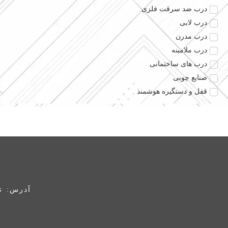
درب ضد سرقت فلزی
درب لابی
درب مدرن
درب ملامینه
درب های ساختمانی
صنایع چوبی
قفل و دستگیره هوشمند
آدرس: ته