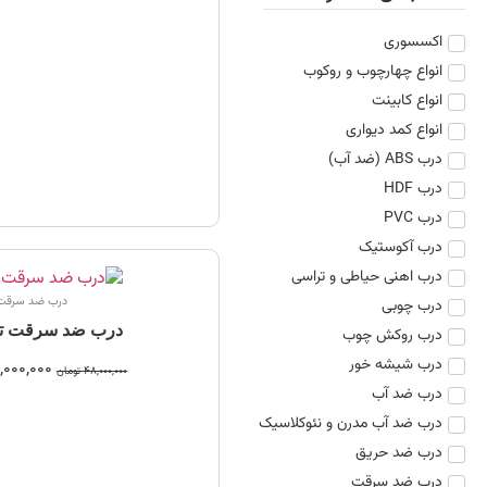
اکسسوری
انواع چهارچوب و روکوب
انواع کابینت
انواع کمد دیواری
درب ABS (ضد آب)
درب HDF
درب PVC
درب آکوستیک
درب اهنی حیاطی و تراسی
درب ضد سرقت
درب چوبی
درب ضد سرقت تر
درب روکش چوب
درب شیشه خور
,000,000
48,000,000
تومان
درب ضد آب
درب ضد آب مدرن و نئوکلاسیک
درب ضد حریق
درب ضد سرقت