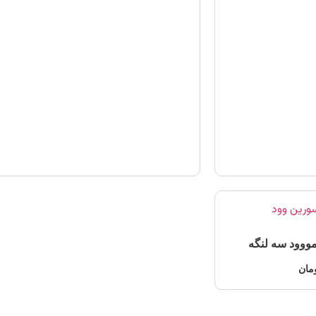
ووود سه لنگه
مان