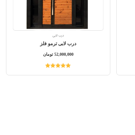
درب لابی
درب لابی ترمو فلز
52,000,000
تومان
نمره
5.00
از
5