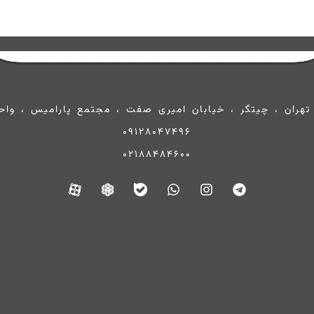
تهران ، چیتگر ، خیابان امیری صفت ، مجتمع پارامیس ، واحد 0
09128047496
02188484600