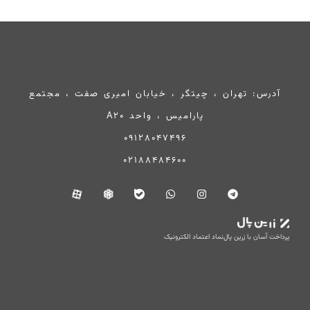
آدرس: تهران ، چیتگر ، خیابان امیری صفت ، مجتمع
پارامیس ، واحد A20
09128047496
02188484600
پرداخت آسان با زرین پال
نماد اعتماد الکترونیک