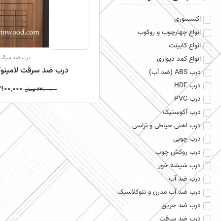
اکسسوری
انواع چهارچوب و روکوب
انواع کابینت
انواع کمد دیواری
درب ضد سرقت
درب ضد سرقت لامینو
درب ABS (ضد آب)
درب HDF
,900,000
23,000,000
تومان
درب PVC
درب آکوستیک
درب اهنی حیاطی و تراسی
درب چوبی
درب روکش چوب
درب شیشه خور
درب ضد آب
درب ضد آب مدرن و نئوکلاسیک
درب ضد حریق
درب ضد سرقت