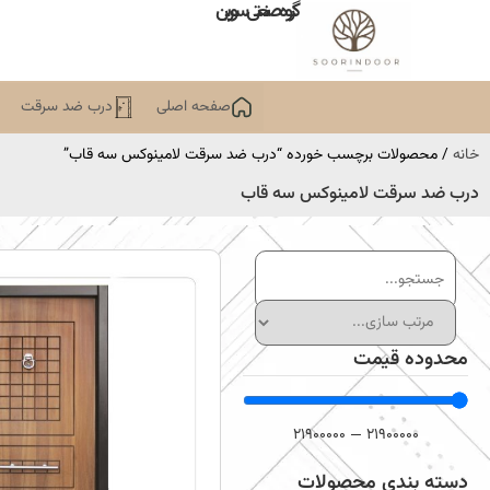
گروه صنعتی سورین
صفحه اصلی
درب ضد سرقت
خانه
/ محصولات برچسب خورده “درب ضد سرقت لامینوکس سه قاب”
درب ضد سرقت لامینوکس سه قاب
محدوده قیمت
21900000
—
21900000
دسته بندی محصولات