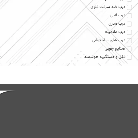
درب ضد سرقت فلزی
درب لابی
درب مدرن
درب ملامینه
درب های ساختمانی
صنایع چوبی
قفل و دستگیره هوشمند