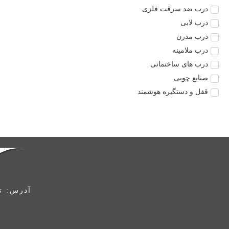
درب ضد سرقت فلزی
درب لابی
درب مدرن
درب ملامینه
درب های ساختمانی
صنایع چوبی
قفل و دستگیره هوشمند
آدرس: ته