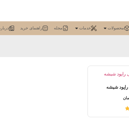
محصولات
خدمات
مجله
راهنمای خرید
درباره
اپود شیشه
مان
4