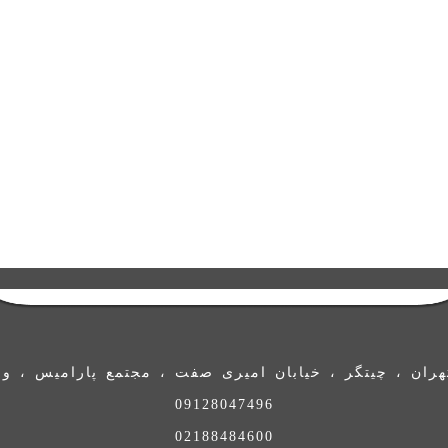
ران ، چیتگر ، خیابان امیری صفت ، مجتمع پارامیس ، واحد 
09128047496
02188484600