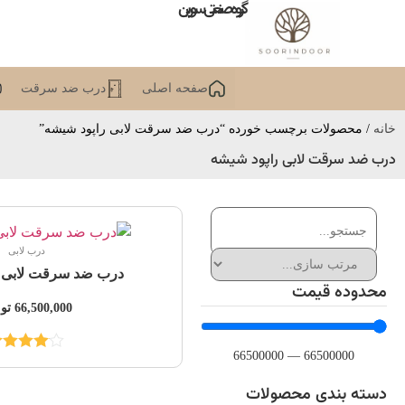
گروه صنعتی سورین
صفحه اصلی
درب ضد سرقت
خانه
/ محصولات برچسب خورده “درب ضد سرقت لابی راپود شیشه”
درب ضد سرقت لابی راپود شیشه
درب لابی
درب ضد سرقت لابی ر
محدوده قیمت
66,500,000
تو
66500000
—
66500000
نمره
.00
از 5
دسته بندی محصولات