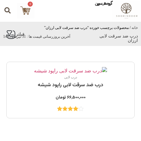
گروه صنعتی سورین
0
خانه
/ محصولات برچسب خورده “درب ضد سرقت لابی ارزان”
فیلتر
درب ضد سرقت لابی
آخرین بروزرسانی قیمت ها : 31 تیرماه 1405
ارزان
درب لابی
درب ضد سرقت لابی راپود شیشه
66,500,000
تومان
نمره
4.00
از 5