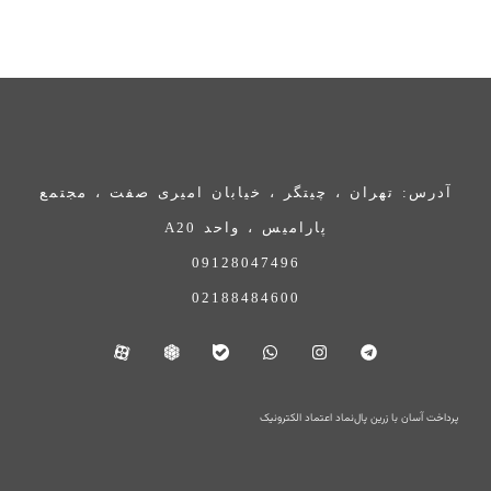
آدرس: تهران ، چیتگر ، خیابان امیری صفت ، مجتمع
پارامیس ، واحد A20
09128047496
02188484600
پرداخت آسان با زرین پال
نماد اعتماد الکترونیک