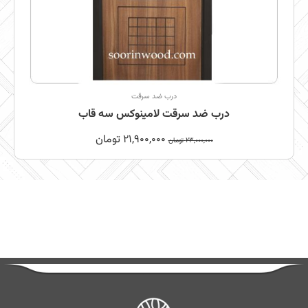
درب ضد سرقت
درب ضد سرقت لامینوکس سه قاب
21,900,000
تومان
23,000,000
تومان