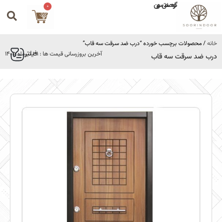
گروه صنعتی سورین
0
خانه
/ محصولات برچسب خورده “درب ضد سرقت سه قاب”
فیلتر
آخرین بروزرسانی قیمت ها : 31 تیرماه 1405
درب ضد سرقت سه قاب