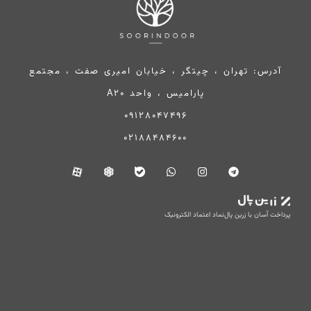
آدرس: تهران ، چیتگر ، خیابان امیری صفت ، مجتمع
پارامیس ، واحد A20
09128047496
02188484600
پرداخت آسان با زرین پال
نماد اعتماد الکترونیک