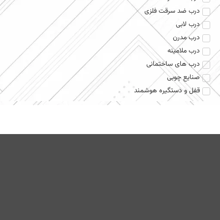
درب ضد سرقت فلزی
درب لابی
درب مدرن
درب ملامینه
درب های ساختمانی
صنایع چوبی
قفل و دستگیره هوشمند