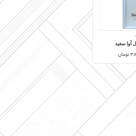
آوا سفید
38
تومان