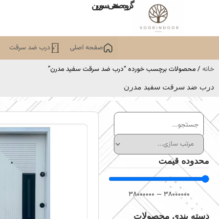
گروه صنعتی سورین
صفحه اصلی
درب ضد سرقت
خانه
/ محصولات برچسب خورده “درب ضد سرقت سفید مدرن”
درب ضد سرقت سفید مدرن
محدوده قیمت
38000000
—
38000000
دسته بندی محصولات