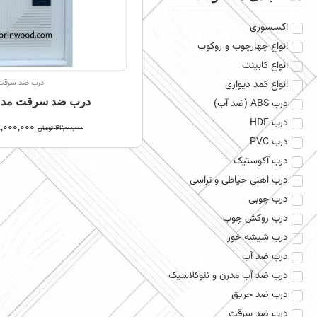
اکسسوری
انواع چهارچوب و روکوب
انواع کابینت
انواع کمد دیواری
درب ضد سرقت
درب ضد سرقت مدل 
درب ABS (ضد آب)
درب HDF
,000,000
42,000,000
تومان
درب PVC
درب آکوستیک
درب اهنی حیاطی و تراسی
درب چوبی
درب روکش چوب
درب شیشه خور
درب ضد آب
درب ضد آب مدرن و نئوکلاسیک
درب ضد حریق
درب ضد سرقت