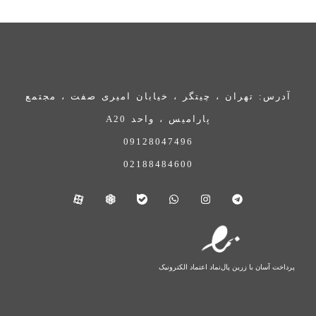
آدرس: تهران ، چیتگر ، خیابان امیری صفت ، مجتمع
پارامیس ، واحد A20
09128047496
02188484600
پرداخت آسان با زرین پال
نماد اعتماد الکترونیک