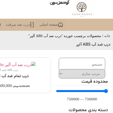
گروه صنعتی سورین
صفحه اصلی
درب ضد سرقت
خانه
/ محصولات برچسب خورده “درب ضد آب ABS آلپر”
درب ضد آب ABS آلپر
درب ABS (ضد آب)
درب تمام ضد آب ABS آلپر
محدوده قیمت
500,000
8,200,000
تومان
7500000
—
7500000
دسته بندی محصولات