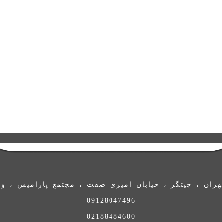
ران ، چیتگر ، خیابان امیری صفت ، مجتمع پارامیس ، واحد 
09128047496
02188484600