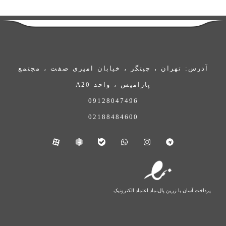
آدرس: تهران ، چیتگر ، خیابان امیری صفت ، مجتمع
پارامیس ، واحد A20
09128047496
02188484600
پرداخت آسان با زرین پال
نماد اعتماد الکترونیک