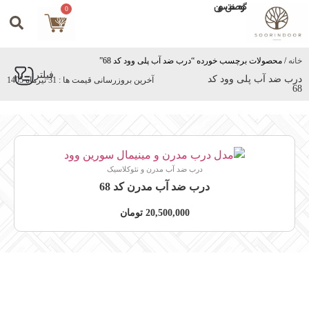
گروه صنعتی سورین
0
خانه
/ محصولات برچسب خورده “درب ضد آب پلی وود کد 68”
فیلتر
درب ضد آب پلی وود کد
آخرین بروزرسانی قیمت ها : 31 تیرماه 1405
68
درب ضد آب مدرن و نئوکلاسیک
درب ضد آب مدرن کد 68
20,500,000
تومان