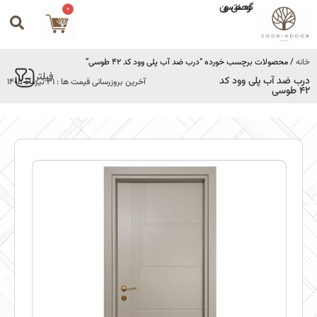
گروه صنعتی سورین
0
خانه
/ محصولات برچسب خورده “درب ضد آب پلی وود کد 42 طوسی”
فیلتر
درب ضد آب پلی وود کد
آخرین بروزرسانی قیمت ها : 31 تیرماه 1405
42 طوسی