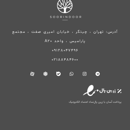
آدرس: تهران ، چیتگر ، خیابان امیری صفت ، مجتمع
پارامیس ، واحد A20
09128047496
02188484600
پرداخت آسان با زرین پال
نماد اعتماد الکترونیک