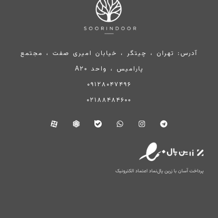
آدرس: تهران ، چیتگر ، خیابان امیری صفت ، مجتمع
پارامیس ، واحد A20
09128047496
02188484600
پرداخت آسان با زرین پال
نماد اعتماد الکترونیک