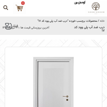
گروه صنعتی سورین
0
خانه
/ محصولات برچسب خورده “درب ضد آب پلی وود کد 17”
فیلتر
درب ضد آب پلی وود کد
آخرین بروزرسانی قیمت ها : 31 تیرماه 1405
17