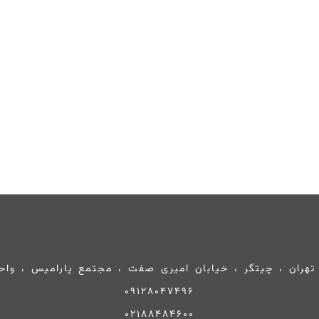
تهران ، چیتگر ، خیابان امیری صفت ، مجتمع پارامیس ، واحد 0
09128047496
02188484600