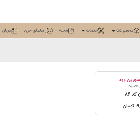
محصولات
خدمات
مجله
راهنمای خرید
درباره م
وکلاسیک
د 86
19
تومان