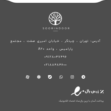
آدرس: تهران ، چیتگر ، خیابان امیری صفت ، مجتمع
پارامیس ، واحد A20
09128047496
02188484600
پرداخت آسان با زرین پال
نماد اعتماد الکترونیک