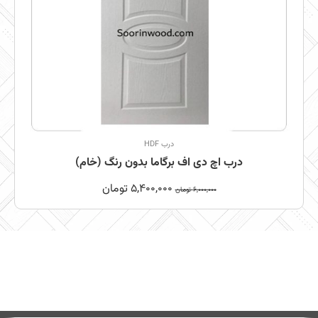
درب HDF
درب اچ دی اف برگاما بدون رنگ (خام)
5,400,000
تومان
6,000,000
تومان