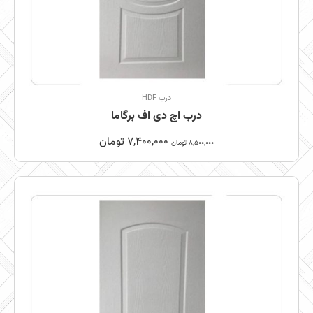
درب HDF
درب اچ دی اف برگاما
7,400,000
تومان
8,500,000
تومان