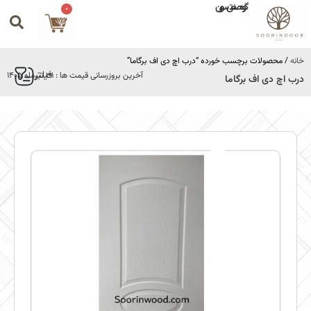
گروه صنعتی سورین
0
خانه
/ محصولات برچسب خورده “درب اچ دی اف برگاما”
فیلتر
آخرین بروزرسانی قیمت ها : 31 تیرماه 1405
درب اچ دی اف برگاما