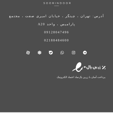
آدرس: تهران ، چیتگر ، خیابان امیری صفت ، مجتمع
پارامیس ، واحد A20
09128047496
02188484600
پرداخت آسان با زرین پال
نماد اعتماد الکترونیک