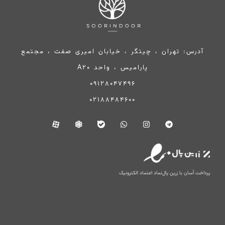
آدرس: تهران ، چیتگر ، خیابان امیری صفت ، مجتمع
پارامیس ، واحد A20
09128047496
02188484600
پرداخت آسان با زرین پال
نماد اعتماد الکترونیک