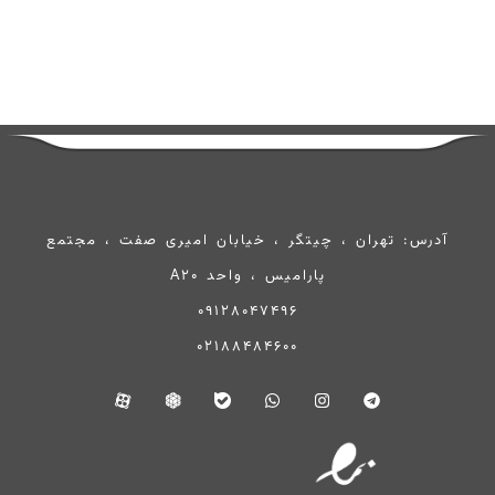
آدرس: تهران ، چیتگر ، خیابان امیری صفت ، مجتمع
پارامیس ، واحد A20
09128047496
02188484600