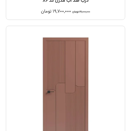
درب ضد آب مدرن کد 86
19,700,000
تومان
21,000,000
تومان