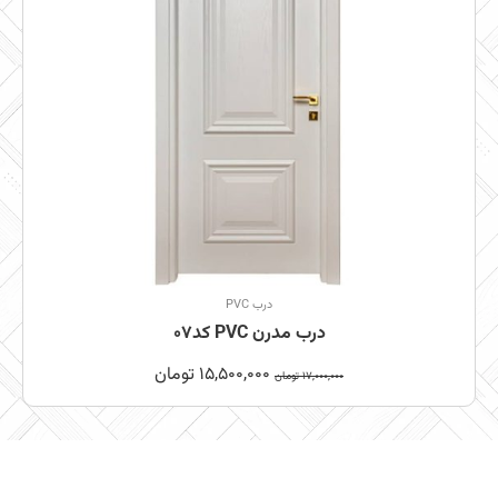
درب PVC
درب مدرن PVC کد07
15,500,000
تومان
17,000,000
تومان