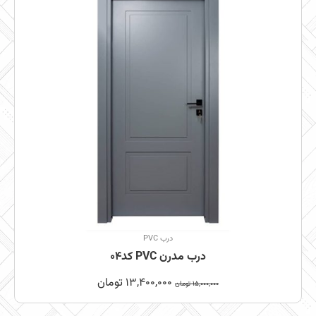
درب PVC
درب مدرن PVC کد04
13,400,000
تومان
15,000,000
تومان