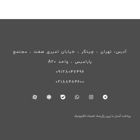
آدرس: تهران ، چیتگر ، خیابان امیری صفت ، مجتمع
پارامیس ، واحد A20
09128047496
02188484600
پرداخت آسان با زرین پال
نماد اعتماد الکترونیک