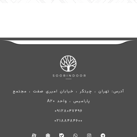
آدرس: تهران ، چیتگر ، خیابان امیری صفت ، مجتمع
پارامیس ، واحد A20
09128047496
02188484600