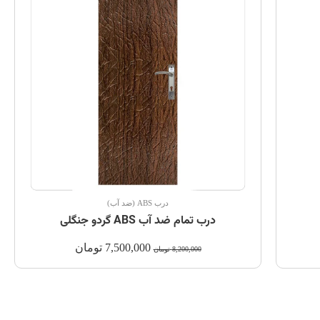
درب ABS (ضد آب)
درب تمام ضد آب ABS گردو جنگلی
7,500,000
تومان
8,200,000
تومان