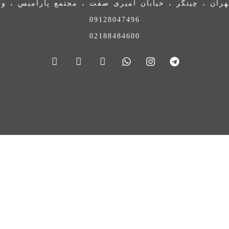
ران ، چیتگر ، خیابان امیری صفت ، مجتمع پارامیس ، واحد 
09128047496
02188484600