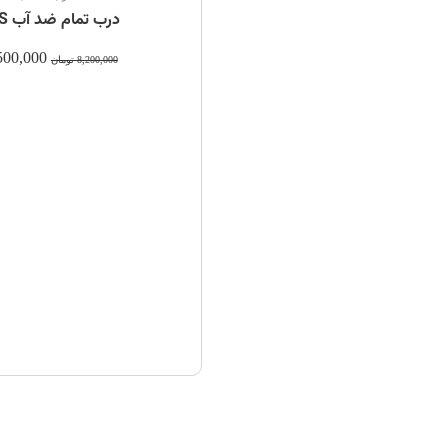
درب تمام ضد آب ABS کرم h
500,000
8,200,000
تومان