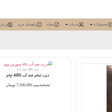
محصولات
خدمات
مجله
راهنمای خرید
درباره
درب ABS (ضد آب)
درب تمام ضد آب ABS چام
7,500,000
تومان
8,200,000
تومان