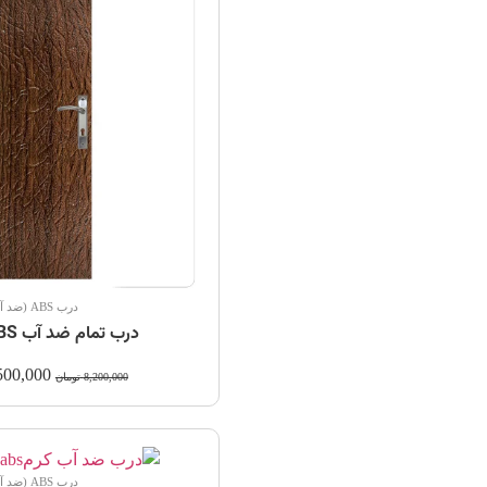
درب ABS (ضد آب)
درب تمام ضد آب ABS قهوه ای
500,000
8,200,000
تومان
درب ABS (ضد آب)