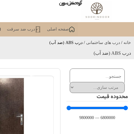
گروه صنعتی سورین
صفحه اصلی
درب ضد سرقت
خانه
/
درب های ساختمانی
/ درب ABS (ضد آب)
درب ABS (ضد آب)
محدوده قیمت
9800000
—
6800000