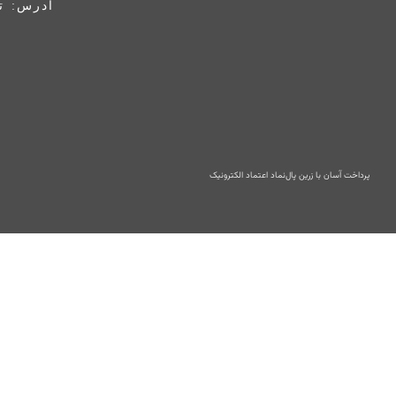
آدرس: ته
پرداخت آسان با زرین پال
نماد اعتماد الکترونیک