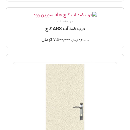
درب ضد آب
درب ضد آب ABS کاج
7,500,000
تومان
8,200,000
تومان