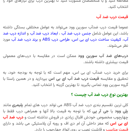
مطالعه کنید و با متخصصان مشورت کنید تا بهترین درب برای نیازهای خود را
انتخاب کنید.
قیمت درب ضد آب
عموما قیمت درب ضدآب سورین وود می‌تواند به عوامل مختلفی بستگی داشته
باشد، این عوامل شامل
جنس درب ضد آب
،
ابعاد درب ضد آب
و
اندازه درب ضد
آب
،
کیفیت ساخت
درب ای بی اس
،
طراحی درب ABS
و
برند درب ضد آب
مورد
نظر می‌شوند.
درب‌های ضد آب سورین وود
ممکن است در مقایسه با درب‌های معمولی
قیمت بیشتری داشته باشند.
برای خرید درب ضدآب ای بی اس، مهم است که با توجه به بودجه خود، به
تحقیق و مقایسه
قیمت‌ درب ضد آب ای بی اس
بپردازید و در همین راستا با
گروه سورین وود تماس بگیرید تا بهترین گزینه را انتخاب کنید.
بهترین نوع درب ضد آب چیست ؟
کلی ترین تقسیم بندی درب ضد آب ABS می تواند درب های تمام
پلیمری
مانند
پلی وود
یا
جی آر پی
که با توجه به قیمت بالا آنها و همراهی درب فقط با
چهارچوب مخصوص خودش اقبال زیادی در فروش نداشته است و
درب ضد آب
ای بی اس
که مغز داخلی آن ام دی اف و رویه آن پلاستیکی می باشد و دارای
قیمت مناسب
و قابلیت نصب بر روی انواع چهارچوب را دارد.