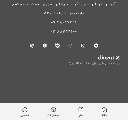
آدرس: تهران ، چیتگر ، خیابان امیری صفت ، مجتمع
پارامیس ، واحد A20
09128047496
02188484600
پرداخت آسان با زرین پال
نماد اعتماد الکترونیک
خانه
منو
محصولات
تماس