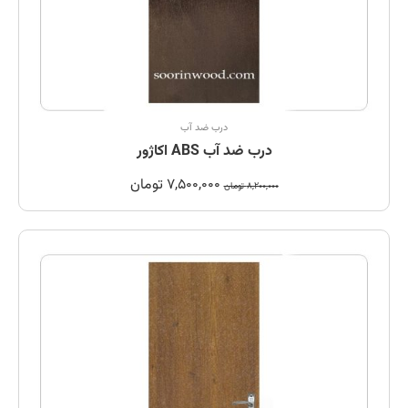
درب ضد آب
درب ضد آب ABS اکاژور
7,500,000
تومان
8,200,000
تومان